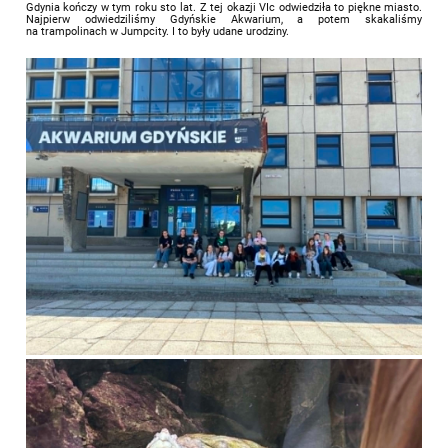
Gdynia kończy w tym roku sto lat. Z tej okazji VIc odwiedziła to piękne miasto.
Najpierw odwiedziliśmy Gdyńskie Akwarium, a potem skakaliśmy
na trampolinach w Jumpcity. I to były udane urodziny.