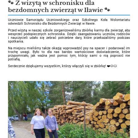
🐾 Z wizytą w schronisku dla
bezdomnych zwierząt w Iławie 🐾
Uczniowie Samorządu Uczniowskiego oraz Szkolnego Koła Wolontariatu
odwiedzili Schronisko dla Bezdomnych Zwierząt w Iławie.
Przed wizytą w naszej szkole zorganizowaliśmy zbiórkę karmy dla zwierząt, aby
wesprzeć podopiecznych schroniska. Dzięki zaangażowaniu uczniów, rodziców
i nauczycieli udało się zebrać potrzebne dary, które przekazaliśmy podczas
spotkania.
Na miejscu mieliśmy także okazję wyprowadzić psy na spacer i podarować im
trochę uwagi. Było to dla nas bardzo wartościowe doświadczenie, które
przypomniało, jak ważna jest pomoc tym, którzy sami o nią poprosić nie
potrafią.
Serdecznie dziękujemy wszystkim, którzy włączyli się w zbiórkę! ❤️🐶🐱