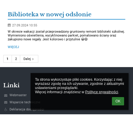
Biblioteka w nowej odsłonie
27.09.2024 10:55
W okresie wakacji został przeprowadzony gruntowny remont biblioteki szkolnej.
Wymieniono oświetlenia, wycyklinowano parkiet, pomalowano ściany oraz
zakupiono nowe regały. Jest kolorowo i przytulnie 😀😄
WIĘCEJ
1
2
Dalej
Ta strona wykorzystuje pliki cookies. Korzystając z niej 
wyrażasz zgodę na ich używanie, zgodnie z aktualnymi 
Linki
ustawieniami przeglądarki.

Więcej informacji znajdziesz w 
Polityce prywatności
.
Webmaster
OK
Wsparcie techniczne
Deklaracja dostępności
Informacje prawne
Polityka prywatności
Metryczka