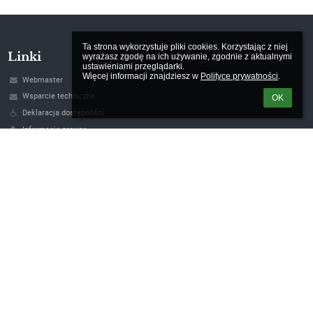
Ta strona wykorzystuje pliki cookies. Korzystając z niej 
Linki
wyrażasz zgodę na ich używanie, zgodnie z aktualnymi 
ustawieniami przeglądarki.

Więcej informacji znajdziesz w 
Polityce prywatności
.
Webmaster
Wsparcie techniczne
OK
Deklaracja dostępności
Informacje prawne
Polityka prywatności
Metryczka
Mapa strony
O nas
Kontakt
Aktualności
Kontakty
Szkoła Podstawowa nr 5 z Oddziałami Integracyjnymi im. Polskich Noblistów w
Iławie
sekretariat@sp5.ilawa.pl