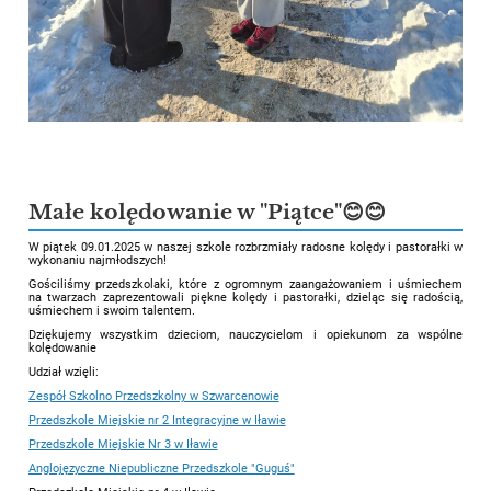
Małe kolędowanie w "Piątce"😊😊
W piątek 09.01.2025 w naszej szkole rozbrzmiały radosne kolędy i pastorałki w
wykonaniu najmłodszych!
Gościliśmy przedszkolaki, które z ogromnym zaangażowaniem i uśmiechem
na twarzach zaprezentowali piękne kolędy i pastorałki, dzieląc się radością,
uśmiechem i swoim talentem.
Dziękujemy wszystkim dzieciom, nauczycielom i opiekunom za wspólne
kolędowanie
Udział wzięli:
Zespół Szkolno Przedszkolny w Szwarcenowie
Przedszkole Miejskie nr 2 Integracyjne w Iławie
Przedszkole Miejskie Nr 3 w Iławie
Anglojęzyczne Niepubliczne Przedszkole "Guguś"