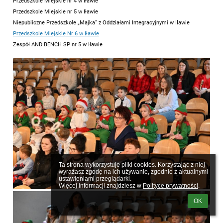
Przedszkole Miejskie nr 4 w Iławie
Przedszkole Miejskie nr 5 w Iławie
Niepubliczne Przedszkole „Majka” z Oddziałami Integracyjnymi w Iławie
Przedszkole Miejskie Nr 6 w Iławie
Zespół AND BENCH SP nr 5 w Iławie
Ta strona wykorzystuje pliki cookies. Korzystając z niej 
wyrażasz zgodę na ich używanie, zgodnie z aktualnymi 
ustawieniami przeglądarki.

Więcej informacji znajdziesz w 
Polityce prywatności
.
OK