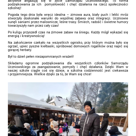
aktywnie angażują się w życie Samorządu Uczniowskiego. To forma
podziękowania za ich pomysłowość i chęć działania na rzecz społeczności
szkolnej!
Pogoda tego dnia była wręcz idealna – zimowa aura, biały puch i lekki mróz
stworzyły doskonałe warunki do wspólnej zabawy oraz integracji. Uczniowie
sunęli saniami przez malownicze, leśne trasy. Śmiech, radość i świetne humory
towarzyszyły nam przez cały czas!
Po kuligu przyszedł czas na zimowe zabaw na śniegu. Każdy mógł wykazać się
energią i kreatywnością!
Na zakończenie czekało na wszystkich ognisko, przy którym można było się
ogrzać, upiec pyszne kiełbaski, spróbować domowych rogalików oraz napić się
gorącej herbaty.
Był to dzień pełen niezapomnianych wrażeń!
Składamy ogromne podziękowania dla wszystkich członków Samorządu
Uczniowskiego za zaangażowanie, pomysły i chęć działania. Dzięki Wam w
naszej szkole ciągle coś się dzieje, a szkolna codzienność jest ciekawsza
i przyjemniejsza. Wielkie dzięki za to, że Wam się chce!