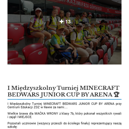
13
I Międzyszkolny Turniej MINECRAFT
BEDWARS JUNIOR CUP BY ARENA 🏆
I Międzyszkolny Turniej MINECRAFT BEDWARS JUNIOR CUP BY ARENA przy
Centrum Edukacji ZDZ w Iławie za nami....
Wielkie brawa dla MAĆKA WRONY z klasy 7b, który pokonał wszystkich rywali
i zajął I MIEJSCE.
Pozostali uczniowie (wszyscy przeszli do ścisłego finału) reprezentujący naszą
szkołę: